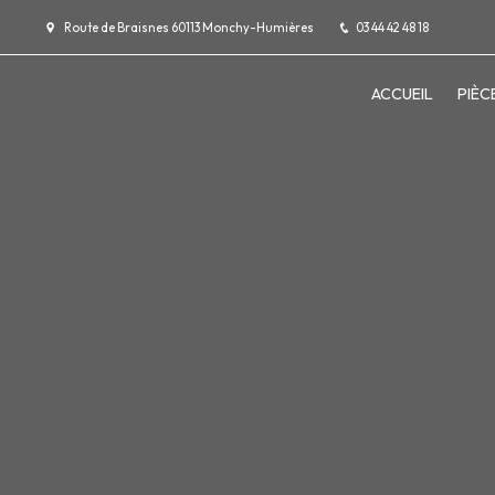
Panneau de gestion des cookies
Route de Braisnes 60113 Monchy-Humières
03 44 42 48 18
ACCUEIL
PIÈC