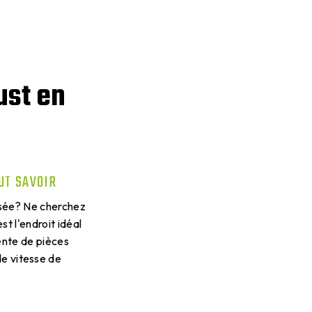
ust en
AUT SAVOIR
ussée? Ne cherchez
t l'endroit idéal
ente de pièces
e vitesse de