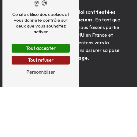
Toutes nos pièces de
réemploi
sont
testées
Ce site utilise des cookies et
et
certifiées
par nos
techniciens
. En tant que
vous donne le contrôle sur
ceux que vous souhaitez
membres du réseau
INDRA
, nous faisons partie
activer
des
377 centres agréés VHU
en France et
dans les
DOM
. Nous vous orientons vers la
Tout accepter
pièce qu’il vous faut et pouvons assurer sa pose
dans notre
atelier de montage
.
Tout refuser
Personnaliser
NOUS CONTACTER