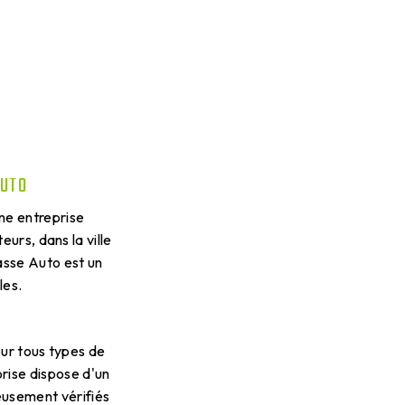
e
AUTO
ne entreprise
rs, dans la ville
asse Auto est un
les.
ur tous types de
prise dispose d'un
eusement vérifiés