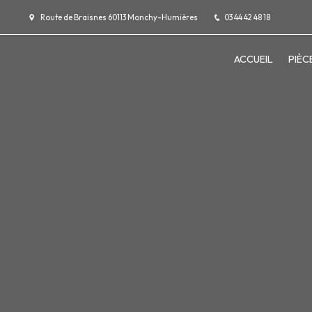
Panneau de gestion des cookies
Route de Braisnes 60113 Monchy-Humières
03 44 42 48 18
ACCUEIL
PIÈC