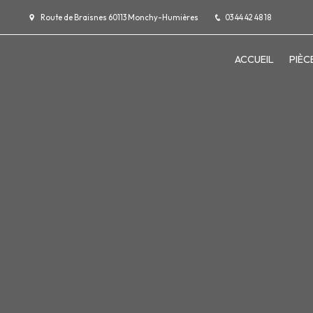
Panneau de gestion des cookies
Route de Braisnes 60113 Monchy-Humières
03 44 42 48 18
ACCUEIL
PIÈC