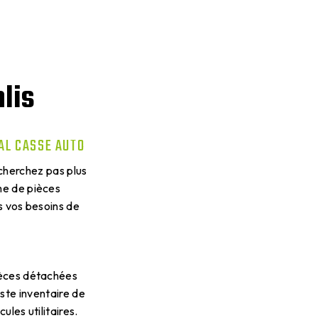
lis
YAL CASSE AUTO
 cherchez pas plus
me de pièces
s vos besoins de
ièces détachées
ste inventaire de
ules utilitaires.