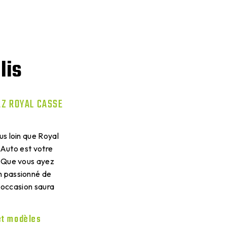
lis
EZ ROYAL CASSE
us loin que Royal
 Auto est votre
. Que vous ayez
un passionné de
'occasion saura
 et modèles