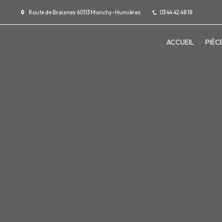
Panneau de gestion des cookies
Route de Braisnes 60113 Monchy-Humières
03 44 42 48 18
ACCUEIL
PIÈC