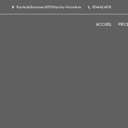
Panneau de gestion des cookies
Route de Braisnes 60113 Monchy-Humières
03 44 42 48 18
ACCUEIL
PIÈC