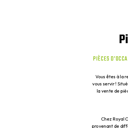
P
PIÈCES D'OCCA
Vous êtes à la 
vous servir ! Sit
la vente de piè
Chez Royal C
provenant de diff