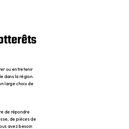
otterêts
rer ou entretenir
e dans la région.
n large choix de
re de répondre
esse, de pièces de
vous avez besoin