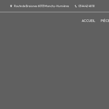
Panneau de gestion des cookies
Route de Braisnes 60113 Monchy-Humières
03 44 42 48 18
ACCUEIL
PIÈC